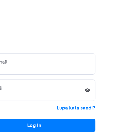
ail
i
Lupa kata sandi?
Log In