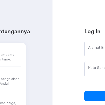
untungannya
Log In
Alamat Em
 membantu
n tamu.
Kata Sand
 pengelolaan
 Anda!
ran harga,