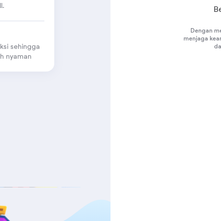
l.
B
Dengan men
menjaga kea
ksi sehingga
d
bih nyaman