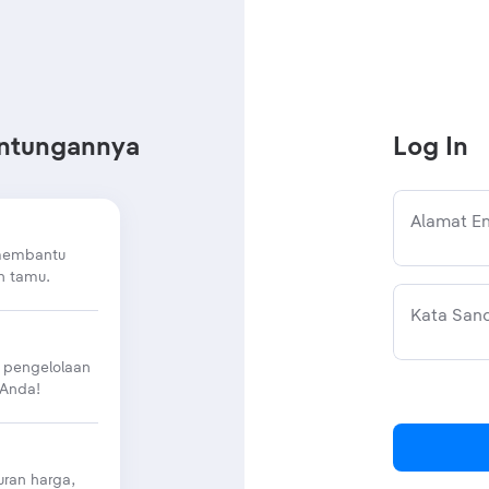
untungannya
Log In
Alamat Em
 membantu
n tamu.
Kata Sand
 pengelolaan
 Anda!
ran harga,