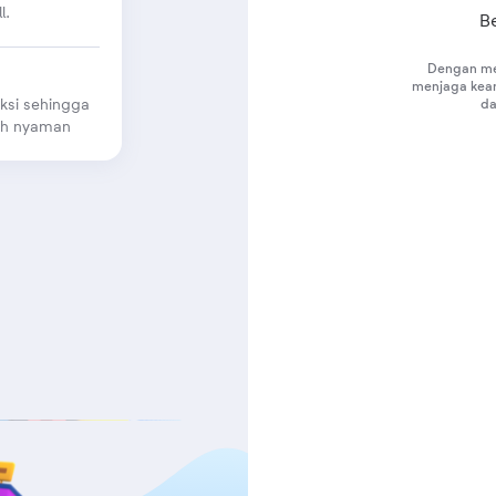
l.
B
Dengan men
menjaga kea
ksi sehingga
d
bih nyaman