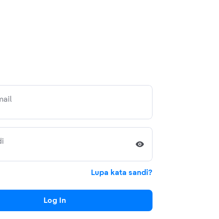
ail
i
Lupa kata sandi?
Log In