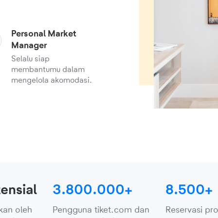
Personal Market
Manager
Selalu siap
membantumu dalam
mengelola akomodasi.
ensial
3.800.000+
8.500+
kan oleh
Pengguna tiket.com dan
Reservasi pro