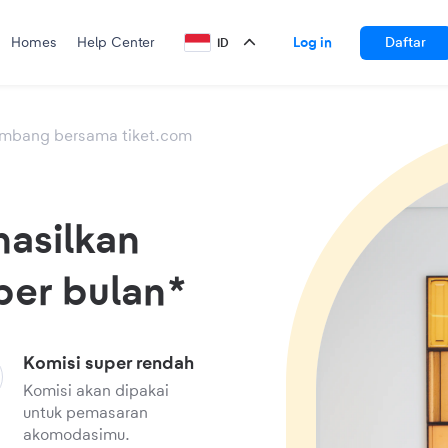
Homes
Help Center
Log in
Daftar
ID
Bahasa Indonesia
embang bersama tiket.com
Inggris
Jepang
hasilkan
per bulan*
Komisi super rendah
Komisi akan dipakai
untuk pemasaran
akomodasimu.