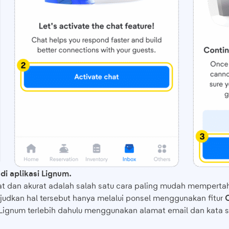
di aplikasi Lignum.
at dan akurat adalah salah satu cara paling mudah memper
judkan hal tersebut hanya melalui ponsel menggunakan fitur
C
i Lignum terlebih dahulu menggunakan alamat email dan kata s