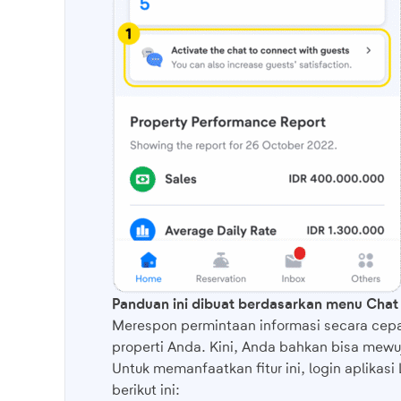
Panduan ini dibuat berdasarkan menu Chat 
Merespon permintaan informasi secara cep
properti Anda. Kini, Anda bahkan bisa mewu
Untuk memanfaatkan fitur ini, login aplikas
berikut ini: