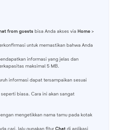
hat from guests
bisa Anda akses via
Home
>
terkonfirmasi untuk memastikan bahwa Anda
endapatkan informasi yang jelas dan
 berkapasitas maksimal 5 MB.
ruh informasi dapat tersampaikan sesuai
n seperti biasa. Cara ini akan sangat
 dengan mengetikkan nama tamu pada kotak
 cari, lalu gunakan fitur
Chat
di aplikasi