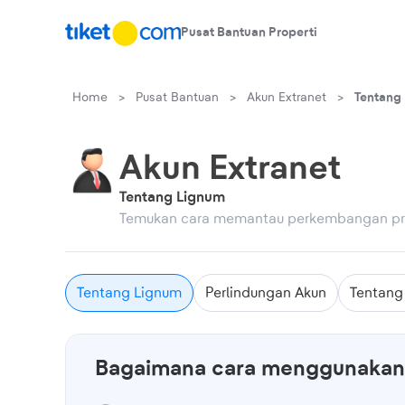
Pusat Bantuan Properti
Lewati ke konten
Home
>
Pusat Bantuan
>
Akun Extranet
>
Tentang
Akun Extranet
Tentang Lignum
Temukan cara memantau perkembangan prop
Tentang Lignum
Perlindungan Akun
Tentang
Bagaimana cara menggunakan fi