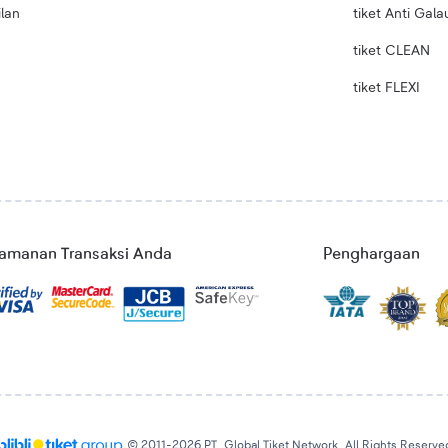
ilan
tiket Anti Gala
tiket CLEAN
tiket FLEXI
amanan Transaksi Anda
Penghargaan
© 2011-2026 PT. Global Tiket Network. All Rights Reserve