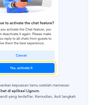
tahankan kepuasan tamu setelah memesan
hat
di aplikasi Lignum
.
andi yang terdaftar. Kemudian, ikuti langkah