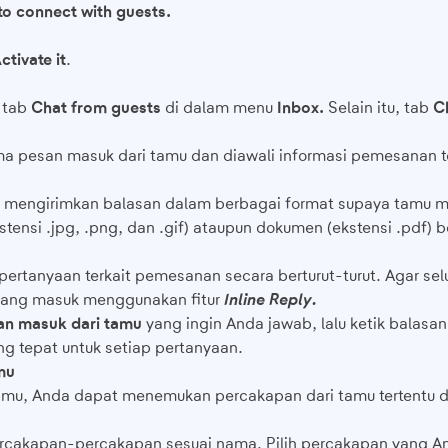
to connect with guests.
ctivate it
.
e tab
Chat from guests
di dalam menu
Inbox.
Selain itu,
tab
C
ma pesan masuk dari tamu dan diawali informasi pemesanan 
an mengirimkan balasan dalam berbagai format supaya tamu m
stensi .jpg, .png, dan .gif) ataupun dokumen (ekstensi .pdf)
rtanyaan terkait pemesanan secara berturut-turut. Agar selu
yang masuk menggunakan fitur
Inline Reply.
an masuk dari tamu
yang ingin Anda jawab,
lalu ketik balasa
 tepat untuk setiap pertanyaan.
mu
amu, Anda dapat menemukan percakapan dari tamu tertentu
rcakapan-percakapan sesuai nama. Pilih percakapan yang Anda